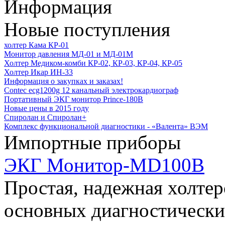
Информация
Новые поступления
холтер Кама КР-01
Монитор давления МД-01 и МД-01М
Холтер Медиком-комби КР-02, КР-03, КР-04, КР-05
Холтер Икар ИН-33
Информация о закупках и заказах!
Contec ecg1200g 12 канальный электрокардиограф
Портативный ЭКГ монитор Prince-180B
Новые цены в 2015 году
Спиролан и Спиролан+
Комплекс функциональной диагностики - «Валента» ВЭМ
Импортные приборы
ЭКГ Монитор-MD100B
Простая, надежная холтер
основных диагностических